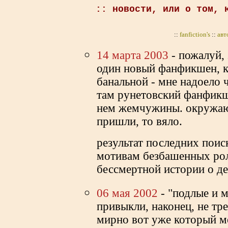
:: новости, или о том, 
::
fanfiction's
::
авт
14 марта 2003
- пожалуй, 
один новый фанфикшен, к
банальной - мне надоело 
там рунетовский фанфикш
нем жемчужины. окружаю
пришли, то вяло.
результат последних пои
мотивам безбашенных рол
бессмертной истории о де
06 мая 2002
- "подлые и м
привыкли, наконец, не тр
мирно вот уже который ме