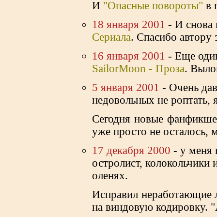
И
"Опасные повороты"
в 
18 января 2001
- И снова
Cериала
. Спасибо автору 
16 января 2001
- Еще оди
SailorMoon - Проза
. Выло
5 января 2001
- Очень да
недовольных не роптать, 
Сегодня новые фанфикше
уже просто не осталось, 
17 декабря 2000
- у меня 
остролист, колокольчики 
оленях.
Исправил неработающие л
на виндовую кодировку. "