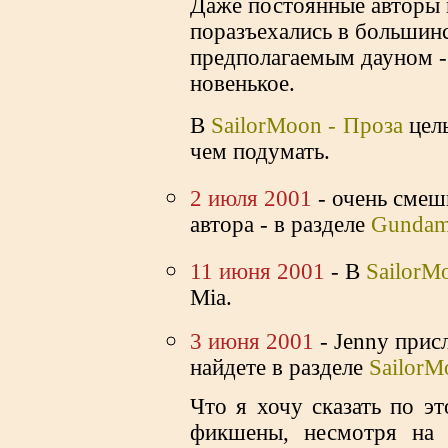
Даже постоянные авторы 
поразъехались в большинс
предполагаемым дауном - 
новенькое.
В
SailorMoon - Проза
целы
чем подумать.
2 июля 2001
- очень смеш
автора - в разделе
Gundam
11 июня 2001
- В
SailorM
Mia.
3 июня 2001
- Jenny прис
найдете в разделе
SailorM
Что я хочу сказать по э
фикшены, несмотря на