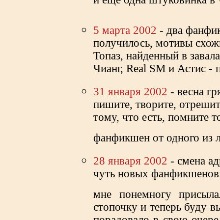
5 марта 2002
- два фанфик
получилось, мотивы схож
Топаз, найденный в зава
Чианг, Real SM и Астис - 
31 января 2002
- весна гр
пишите, творите, отрешит
тому, что есть, помните то
фанфикшен от одного из
28 января 2002
- смена ад
чуть новых фанфикшенов
мне понемногу присыл
стопочку и теперь буду в
порадовало в свою очере