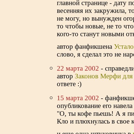
главной странице - дату п
весенняя их закружила, 
не могу, но вынужден огор
то чтобы новые, не то чт
кого-то станут новыми от
автор фанфикшена
Устало
слово, я сделал это не на
22 марта 2002
- справедл
автор
Законов Мерфи для
ответе :)
15 марта 2002
- фанфикше
опубликование его навела
"О, ты кофе пьешь! А я п
Кло и плюхнулась в свое 
и еще одна штуковинка в