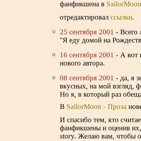
фанфикшена в
SailorMoon
отредактировал
ссылки
.
25 сентября 2001
- Всего
"Я еду домой на Рождест
16 сентября 2001
- А вот
нового автора.
08 сентября 2001
- да, я 
вкусных, на мой взгляд, 
Но я, в который раз обещ
В
SailorMoon - Проза
нов
И спасибо тем, кто счит
фанфикшены и оценив их,
story. Желаю вам, чтобы 