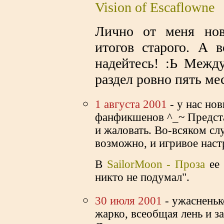
Vision of Escaflowne
Лично от меня но
итогов старого. А 
надейтесь! :Ь Межд
раздел ровно пять мес
1 августа 2001
- у нас но
фанфикшенов ^_~ Предста
и жаловать. Во-всяком сл
возможно, и игривое наст
В
SailorMoon - Проза
ее 
никто не подумал".
30 июля 2001
- ужасненьк
жарко, всеобщая лень и з