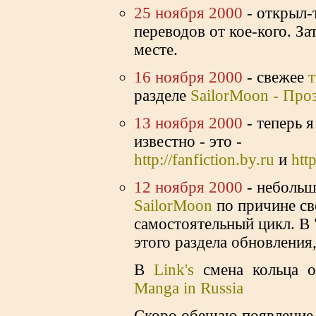
25 ноября 2000
- открыл-
переводов от кое-кого. З
месте.
16 ноября 2000
- свежее
разделе
SailorMoon - Про
13 ноября 2000
- теперь я
известно - это -
http://fanfiction.by.ru
и
htt
12 ноября 2000
- небольш
SailorMoon
по причине св
cамoстоятельный цикл. В 
этого раздела обновления,
В
Link's
cмена кольца 
Manga in Russia
Скоро обещаю появление