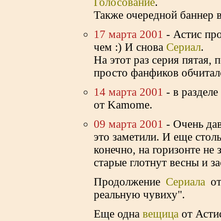
Голосование
.
Также очередной баннер 
17 марта 2001
- Астис про
чем :) И снова
Cериал
.
На этот раз серия пятая,
просто фанфиков обчиталс
14 марта 2001
- в разделе
от Kamome.
09 марта 2001
- Очень дав
это заметили. И еще столь
конечно, на горизонте не 
старые глотнут весны и з
Продолжение
Cериала
от
реальную чувиху".
Еще одна
вещица
от Асти