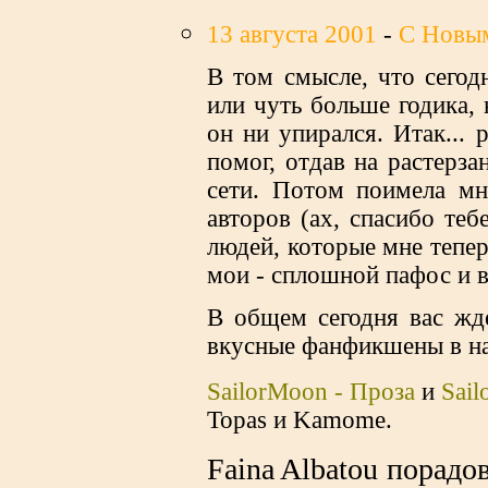
13 августа 2001
-
С Новым
В том смысле, что сегод
или чуть больше годика,
он ни упирался. Итак... 
помог, отдав на растерза
сети. Потом поимела м
авторов (ах, спасибо теб
людей, которые мне тепе
мои - сплошной пафос и в
В общем сегодня вас жд
вкусные фанфикшены в на
SailorMoon - Проза
и
Sail
Тораs и Kamome.
Faina Albatou порадо