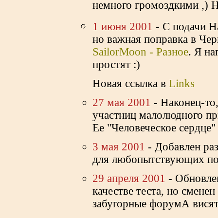
немного громоздкими ,) Н
1 июня 2001
- С подачи 
но важная поправка в Че
SailorMoon - Разное
. Я на
простят :)
Новая ссылка в
Links
27 мая 2001
- Наконец-то
участниц малолюдного пр
Ее "Человеческое сердце" 
3 мая 2001
- Добавлен ра
для любопытствующих по
29 апреля 2001
- Обновлен
качестве теста, но сменен
забугорные форумА висят